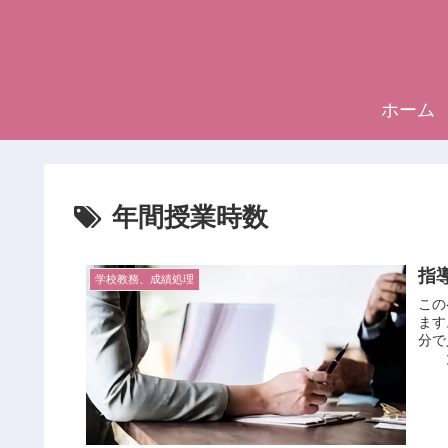
ホーム
年間授業時数
指
学校教務、成績処理
この
ます
分で
大学