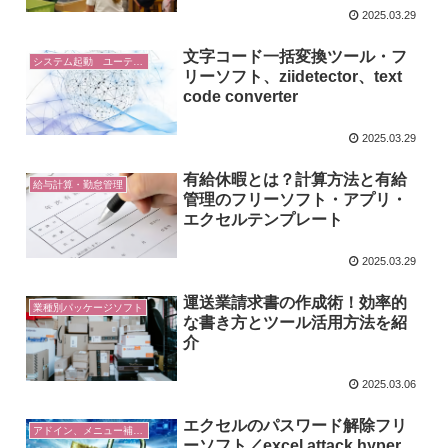
2025.03.29
文字コード一括変換ツール・フ
システム起動 ユーティリティ
リーソフト、ziidetector、text
code converter
2025.03.29
有給休暇とは？計算方法と有給
給与計算・勤怠管理
管理のフリーソフト・アプリ・
エクセルテンプレート
2025.03.29
運送業請求書の作成術！効率的
業種別パッケージソフト
な書き方とツール活用方法を紹
介
2025.03.06
エクセルのパスワード解除フリ
アドイン、メニュー補助 Excel
ーソフト／excel attack hyper