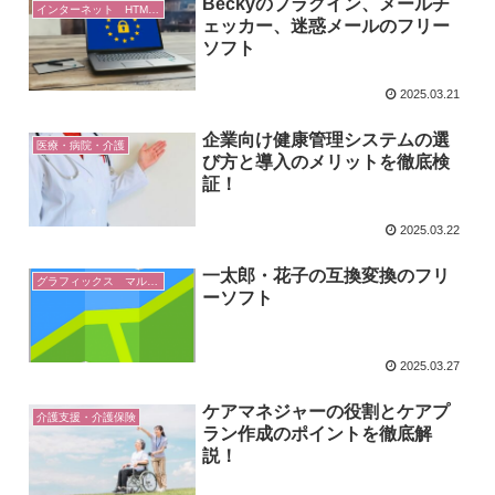
Beckyのプラグイン、メールチ
インターネット HTML Web
ェッカー、迷惑メールのフリー
ソフト
2025.03.21
企業向け健康管理システムの選
医療・病院・介護
び方と導入のメリットを徹底検
証！
2025.03.22
一太郎・花子の互換変換のフリ
グラフィックス マルチメディア
ーソフト
2025.03.27
ケアマネジャーの役割とケアプ
介護支援・介護保険
ラン作成のポイントを徹底解
説！