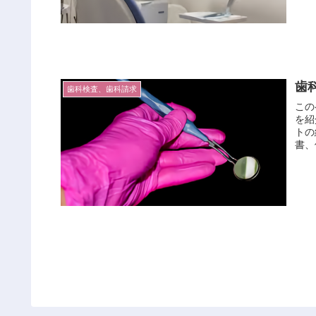
歯
歯科検査、歯科請求
この
を紹
トの
書、