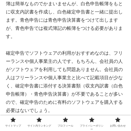
簿は簡単なものでかまいませんが、白色申告帳簿をもと
に収支内訳書を作成し、白色確定申告書と一緒に提出し
ます。青色申告には青色申告決算書をつけて出します
が、青色申告では複式簿記の帳簿をつける必要がありま
す。
確定申告でソフトウェアの利用がおすすめなのは、フリ
ーランスや個人事業主の人です。もちろん、会社員の人
がソフトウェアを利用しても問題ありません。会社員の
人はフリーランスや個人事業主と比べて記載項目が少な
く、確定申告書に添付する決算書類（収支内訳書（白色
申告帳簿）・青色申告決算書）が不要であることが多い
ので、確定申告のために有料のソフトウェアを購入する
必要はないでしょう。
サイトマップ
サイト内ランキング
プロフィール
プライバシーポリシ
お問い合わせ
確定申告ソフトにも有料のものと無料のものがあり、有
ー