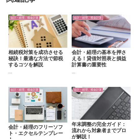
会計・経理、税金計算
会計・経理、税金計算
相続税対策を成功させる
会計・経理の基本を押さ
秘訣！最適な方法で節税
える！貸借対照表と損益
するコツを解説
計算書の重要性
...
...
会計・経理、税金計算
会計・経理、税金計算
年末調整の完全ガイド：
会計・経理のフリーソフ
流れから対象者までプロ
ト・エクセルテンプレー
が解説！