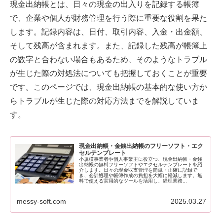
現金出納帳とは、日々の現金の出入りを記録する帳簿
で、企業や個人が財務管理を行う際に重要な役割を果た
します。記録内容は、日付、取引内容、入金・出金額、
そして残高が含まれます。また、記録した残高が帳簿上
の数字と合わない場合もあるため、そのようなトラブル
が生じた際の対処法についても把握しておくことが重要
です。このページでは、現金出納帳の基本的な使い方か
らトラブルが生じた際の対応方法までを解説していま
す。
現金出納帳・金銭出納帳のフリーソフト・エク
セルテンプレート
小規模事業者や個人事業主に役立つ、現金出納帳・金銭
出納帳の無料フリーソフトやエクセルテンプレートを紹
介します。日々の現金収支管理を簡単・正確に記録で
き、会計処理や帳簿作成の負担を大幅に軽減します。無
料で使える実用的なツールを活用し、経理業務...
messy-soft.com
2025.03.27