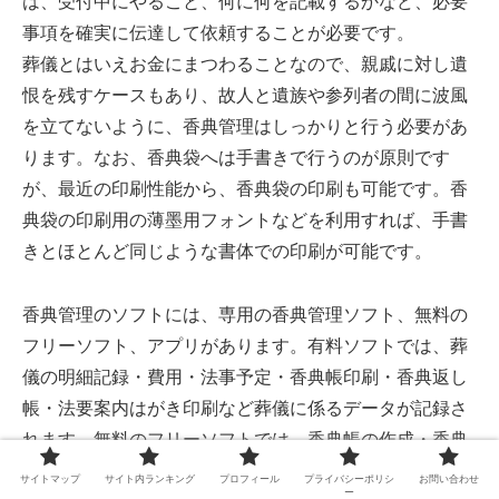
は、受付中にやること、何に何を記載するかなど、必要
事項を確実に伝達して依頼することが必要です。
葬儀とはいえお金にまつわることなので、親戚に対し遺
恨を残すケースもあり、故人と遺族や参列者の間に波風
を立てないように、香典管理はしっかりと行う必要があ
ります。なお、香典袋へは手書きで行うのが原則です
が、最近の印刷性能から、香典袋の印刷も可能です。香
典袋の印刷用の薄墨用フォントなどを利用すれば、手書
きとほとんど同じような書体での印刷が可能です。
香典管理のソフトには、専用の香典管理ソフト、無料の
フリーソフト、アプリがあります。有料ソフトでは、葬
儀の明細記録・費用・法事予定・香典帳印刷・香典返し
帳・法要案内はがき印刷など葬儀に係るデータが記録さ
れます。無料のフリーソフトでは、香典帳の作成・香典
の仕訳整理・葬儀事務が可能で、その他に簡単に作れる
サイトマップ
サイト内ランキング
プロフィール
プライバシーポリシ
お問い合わせ
ー