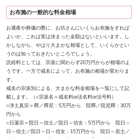
お布施の一般的な料金相場
お通夜や葬儀の際に、お坊さんにいくらお布施をすれば
よいか、これは実は決まった金額はないといいます。し
かしながら、やはり大まかな相場として、いくらかとい
うのは知っておきたいところでしょう。
読経料としては、宗派に関わらず20万円からが相場のよ
うです。一方で戒名によって、お布施の相場が変わりま
す。
戒名の宗派別による、大まかな料金相場を一覧にして記
載します。（○宗派名＝戒名料or法名料or法号料）
○浄土真宗＝釋／釋尼：5万円から 院釋／院尼釋：30万
円から
○日蓮宗＝院日～信士／院日～信女：5万円から 院日～
日～信士／院日～日～信女：15万円から 院日～居士／