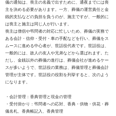
儀の通知は、喪主の名義で出すために、通夜までには喪
主を決める必要があります。一方、葬儀の運営責任と金
銭的支払などの負担を負うのが、施主ですが、一般的に
は喪主と施主は同じ人が行います。
喪主は僧侶や弔問者の対応に忙しいため、葬儀の実務で
ある会計・信仰・受付・車の手配などを行い、葬儀をス
ムースに進める中心者が、世話役代表です。世話役は、
一般的には、故人の友人や兄弟などから選ばれます。た
だし、金銭以外の葬儀の進行は、葬儀会社が進めるケー
スが多いようで、世話役の業務は、葬儀管理と葬儀会計
管理が主体です。世話役の役割を列挙すると、次のよう
になります。
・会計管理：香典管理と現金の管理
・受付掛かり：弔問者への応対、香典・供物・供花・葬
儀名札、香典帳記入、香典管理