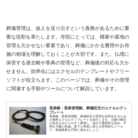
葬儀管理は、故人を送り出すという責務があるために重
要な役割を果たします。寺院にとっては、檀家や墓地の
管理も欠かせない要素であり、葬儀にかかる費用やお布
施の相場を理解しておくことが大切です。また、仏壇に
保管する過去帳や香典の管理など、葬儀後の対応も欠か
せません。効率化にはエクセルのテンプレートやフリー
ソフトが役立ちます。このページでは、葬儀やその管理
に関連する手順やツールについて解説しています。
香典帳・香典管理帳、葬儀収支のエクセルテン
プレート
香典帳・香典管理帳、葬儀収支の管理を効率化するため
の無料エクセルテンプレートを紹介します。法要や葬式
の収支を分かりやすく整理し、会計の透明性を高め、手
間を大幅に削減。誰でも簡単に使える実用的なツール
で、葬儀業務を円滑に進めましょう。 ...