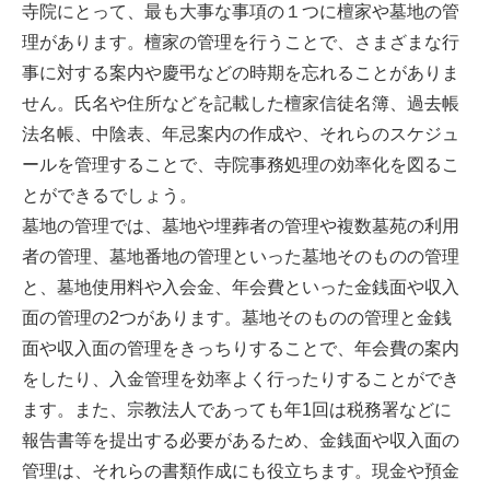
寺院にとって、最も大事な事項の１つに檀家や墓地の管
理があります。檀家の管理を行うことで、さまざまな行
事に対する案内や慶弔などの時期を忘れることがありま
せん。氏名や住所などを記載した檀家信徒名簿、過去帳
法名帳、中陰表、年忌案内の作成や、それらのスケジュ
ールを管理することで、寺院事務処理の効率化を図るこ
とができるでしょう。
墓地の管理では、墓地や埋葬者の管理や複数墓苑の利用
者の管理、墓地番地の管理といった墓地そのものの管理
と、墓地使用料や入会金、年会費といった金銭面や収入
面の管理の2つがあります。墓地そのものの管理と金銭
面や収入面の管理をきっちりすることで、年会費の案内
をしたり、入金管理を効率よく行ったりすることができ
ます。また、宗教法人であっても年1回は税務署などに
報告書等を提出する必要があるため、金銭面や収入面の
管理は、それらの書類作成にも役立ちます。現金や預金