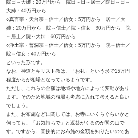
院日～大姉：20万円から 院日～日～居士／院日～日～
大姉：40万円から
○真言宗・天台宗＝信士／信女：5万円から 居士／大
姉：20万円から 院～信士／院～信女：30万円から 院
～居士／院～大姉：60万円から
○浄土宗・曹洞宗＝信士／信女：5万円から 院～信士／
院～信女：40万円から
といった形です。
なお、神道とキリスト教は、「お礼」という形で15万円
程度からが相場となっているようです。
ただし、これらの金額は地域や地方によって変動があり
ます。そのため地域の相場も考慮に入れて考えると良い
でしょう。
また、お布施などに関しては、お寺にいくらぐらいかと
伺っても、「お気持ちで」と返答がくるのが関の山で
す。ですから、直接的にお布施の金額を知りたいのであ