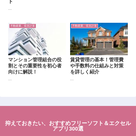
ト
...
不動産業、収支計算
不動産業、収支計算
マンション管理組合の役
賃貸管理の基本！管理費
割とその重要性を初心者
や手数料の仕組みと対策
向けに解説！
を詳しく紹介
...
...
抑えておきたい、おすすめフリーソフト＆エクセル
アプリ300選