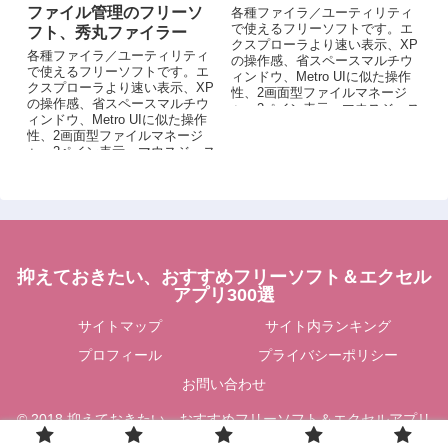
ファイル管理のフリーソ
各種ファイラ／ユーティリティ
で使えるフリーソフトです。エ
フト、秀丸ファイラー
クスプローラより速い表示、XP
各種ファイラ／ユーティリティ
の操作感、省スペースマルチウ
で使えるフリーソフトです。エ
ィンドウ、Metro UIに似た操作
クスプローラより速い表示、XP
性、2画面型ファイルマネージ
の操作感、省スペースマルチウ
ャ、2ペイン表示、マウスジェス
ィンドウ、Metro UIに似た操作
チャーやViエミュレーション、2
性、2画面型ファイルマネージ
段タブ表示などができます。
ャ、2ペイン表示、マウスジェス
チャーやViエミュレーション、2
段タブ表示などができます。
抑えておきたい、おすすめフリーソフト＆エクセル
アプリ300選
サイトマップ
サイト内ランキング
プロフィール
プライバシーポリシー
お問い合わせ
© 2018 抑えておきたい、おすすめフリーソフト＆エクセルアプリ
300選.