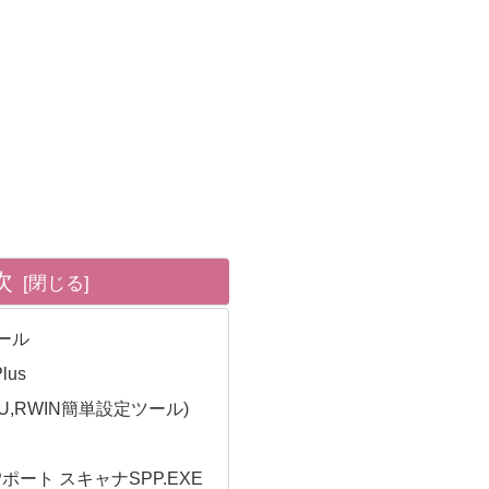
次
ツール
Plus
(MTU,RWIN簡単設定ツール)
IPポート スキャナSPP.EXE