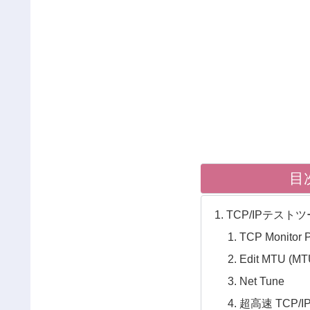
目
TCP/IPテスト
TCP Monitor 
Edit MTU 
Net Tune
超高速 TCP/