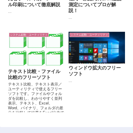
ル印刷について徹底解説
測定についてプロが解
説！
...
...
システム起動 ユーティリティ
システム起動 ユーティリティ
ウィンドウ拡大のフリー
テキスト比較・ファイル
ソフト
比較のフリーソフト
...
テキスト比較、テキスト表示／
ユーティリティで使えるフリー
ソフトです。ファイルやフォル
ダを比較し、わかりやすく並列
表示、テキスト、Excel、
Word、バイナリ、フォルダの差
分を比較して結果をExcel出力で
きるファイル比較ツール、変更
点がわかりやすいファイル比
較。