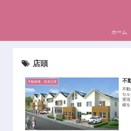
ホーム
店頭
不
不動産業、収支計算
不動
セル
実現
縮を