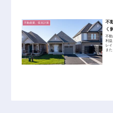
不
不動産業、収支計算
く
不動
利益
レイ
また