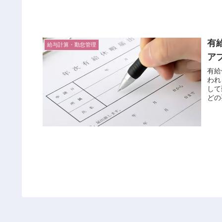
有
給与計算・勤怠管理
ア
有給
われ
して
どの