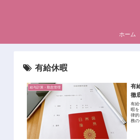
ホーム
有給休暇
有
給与計算・勤怠管理
徹
有給
暇を
律的
務の