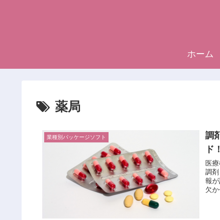
ホーム
薬局
調
業種別パッケージソフト
ド
医療
調剤
報が
欠か