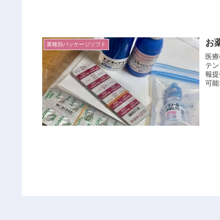
お
業種別パッケージソフト
医療
テン
報提
可能