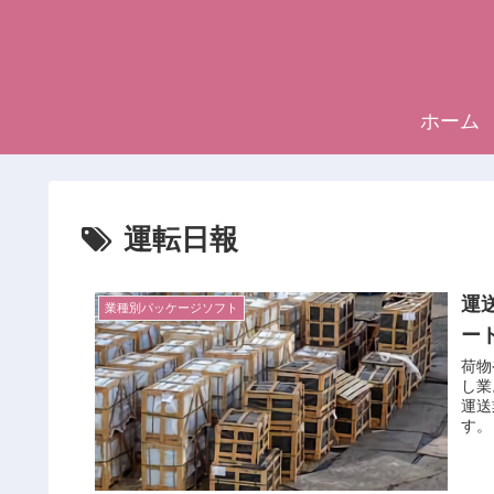
ホーム
運転日報
運
業種別パッケージソフト
ー
荷物
し業
運送
す。