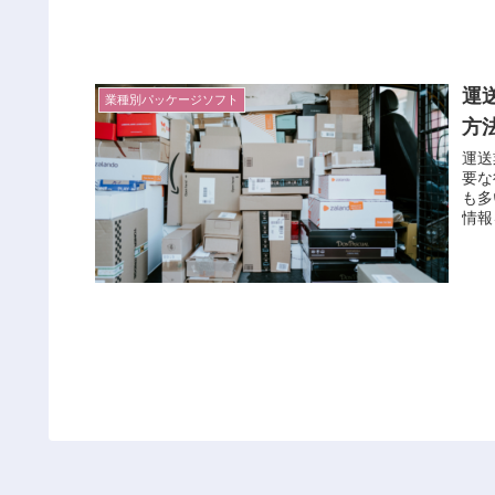
運
業種別パッケージソフト
方
運送
要な
も多
情報