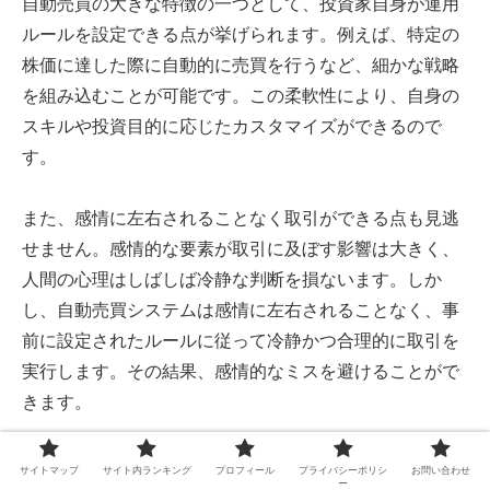
自動売買の大きな特徴の一つとして、投資家自身が運用
ルールを設定できる点が挙げられます。例えば、特定の
株価に達した際に自動的に売買を行うなど、細かな戦略
を組み込むことが可能です。この柔軟性により、自身の
スキルや投資目的に応じたカスタマイズができるので
す。
また、感情に左右されることなく取引ができる点も見逃
せません。感情的な要素が取引に及ぼす影響は大きく、
人間の心理はしばしば冷静な判断を損ないます。しか
し、自動売買システムは感情に左右されることなく、事
前に設定されたルールに従って冷静かつ合理的に取引を
実行します。その結果、感情的なミスを避けることがで
きます。
さらに、株の自動売買がもたらすもう一つの重要な利点
サイトマップ
サイト内ランキング
プロフィール
プライバシーポリシ
お問い合わせ
ー