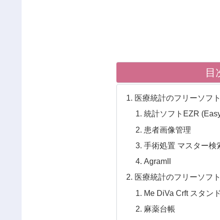
目
医療統計のフリーソフ
統計ソフトEZR (Easy
患者画像管理
手術処置 マスター検索
AgramII
医療統計のフリーソフ
Me DiVa Crft ス
麻薬台帳