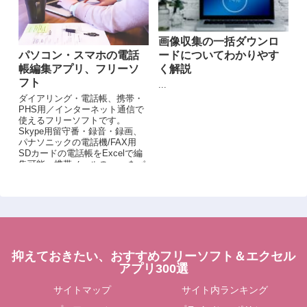
画像収集の一括ダウンロ
パソコン・スマホの電話
ードについてわかりやす
帳編集アプリ、フリーソ
く解説
フト
...
ダイアリング・電話帳、携帯・
PHS用／インターネット通信で
使えるフリーソフトです。
Skype用留守番・録音・録画、
パナソニックの電話機/FAX用
SDカードの電話帳をExcelで編
集可能、携帯メールの.vmgをパ
ソコン等で扱える.emlにコンバ
ートなどができます。
抑えておきたい、おすすめフリーソフト＆エクセル
アプリ300選
サイトマップ
サイト内ランキング