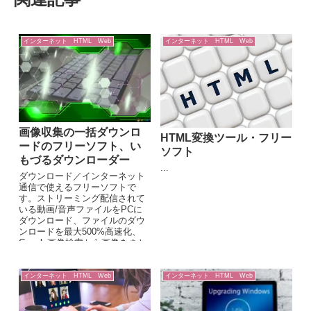
インターネット HTML Web
インターネット HTML Web
画像収集の一括ダウンロ
HTML変換ツール・フリー
ードのフリーソフト、い
ソフト
もづるダウンローダー
...
ダウンロード／インターネット
通信で使えるフリーソフトで
す。ストリーミング配信されて
いる動画/音声ファイルをPCに
ダウンロード、ファイルのダウ
ンロードを最大500%高速化、
Google画像検索から画像をまと
めてダウンロード可能です。
インターネット HTML Web
インターネット HTML Web