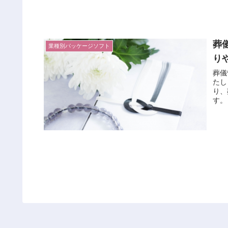
葬
業種別パッケージソフト
り
葬儀
たし
り、
す。