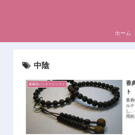
ホーム
中陰
香
業種別パッケージソフト
ト
香典
ルテ
し、
用的