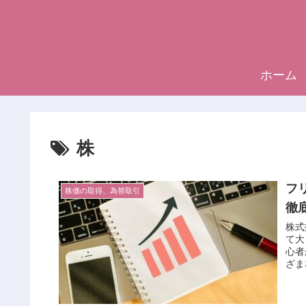
ホーム
株
フ
株価の取得、為替取引
徹
株式
て大
心者
ざま