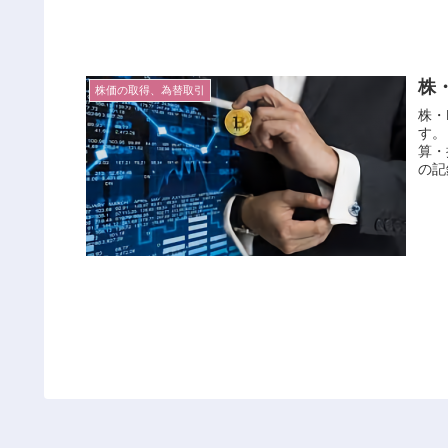
株
株価の取得、為替取引
株・
す。
算・
の記