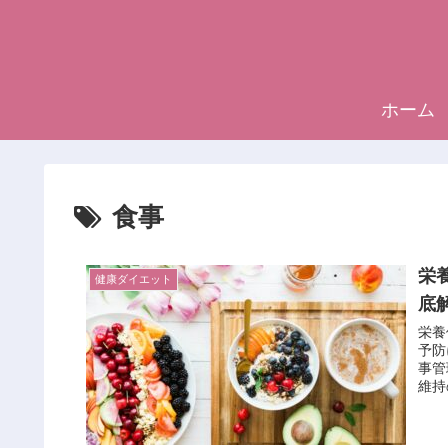
ホーム
食事
栄
健康ダイエット
底
栄養
予防
事管
維持