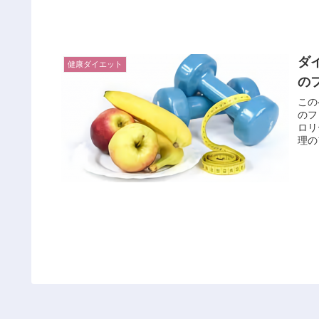
ダ
健康ダイエット
の
この
のフ
ロリ
理の