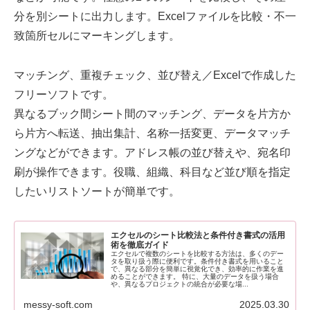
分を別シートに出力します。Excelファイルを比較・不一
致箇所セルにマーキングします。
マッチング、重複チェック、並び替え／Excelで作成した
フリーソフトです。
異なるブック間シート間のマッチング、データを片方か
ら片方へ転送、抽出集計、名称一括変更、データマッチ
ングなどができます。アドレス帳の並び替えや、宛名印
刷が操作できます。役職、組織、科目など並び順を指定
したいリストソートが簡単です。
エクセルのシート比較法と条件付き書式の活用
術を徹底ガイド
エクセルで複数のシートを比較する方法は、多くのデー
タを取り扱う際に便利です。条件付き書式を用いること
で、異なる部分を簡単に視覚化でき、効率的に作業を進
めることができます。 特に、大量のデータを扱う場合
や、異なるプロジェクトの統合が必要な場...
messy-soft.com
2025.03.30