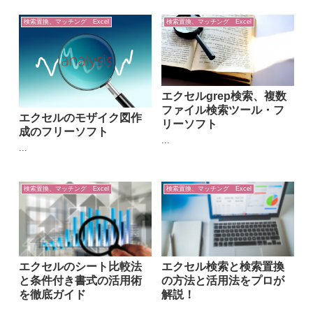
検索置換、マッチング Excel
検索置換、マッチング Excel
エクセルgrep検索、複数
ファイル検索ツール・フ
エクセルのモザイク図作
リーソフト
成のフリーソフト
...
...
検索置換、マッチング Excel
検索置換、マッチング Excel
エクセルのシート比較法
エクセル検索と検索置換
と条件付き書式の活用術
の方法と活用法をプロが
を徹底ガイド
解説！
...
...