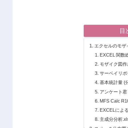
目
エクセルのモザ
EXCEL 関
モザイク図作成 
サーベイリポ
基本統計量 (
アンケート君
MFS Calc R1
EXCELによ
主成分分析.xl