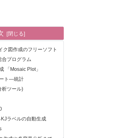
次
イク図作成のフリーソフト
数総合プログラム
「Mosaic Plot」
ート―統計
分析ツール)
0
るKJラベルの自動生成
s